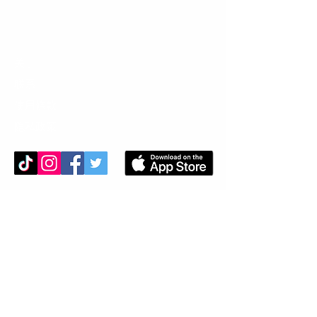
关于
联系
使用條款
隱私政策
卡洛獎勵從何而來？
每次您通過 Kalo 購物或有人從您的帖子購物時，您都會獲得獎勵積分。
這是怎麼發生的？答案是，當您通過 Kalo 提供的鏈接在合作品牌/零售
商的網站上進行購買時，或者當其他用戶通過應用程序或您的 Kalolink
個人資料通過您的帖子購物時，Kalo 會與您分享佣金品牌/零售商向我們
支付的費用頁。品牌/零售商與 Kalo 合作，因為我們將購物者帶到他們
的網站或幫助他們獲得曝光率。如果您有任何問題，請隨時與我們聯
繫！
聯繫我們