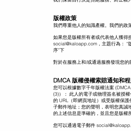
版權政策
我們尊重他人的知識產權。我們的政
如果您是版權所有
者
或代表他人獲得
social@kaloapp.com
，主題行為： 
序”下
對於在服務上和/或通過服務發現您
DMCA 版權侵權索賠通知和
您可以根據數字千年版權法案 (DMCA
(3)）： 此人的電子或物理簽名被
的 URL（即網頁地址）或受版權保
子郵件地址；您的聲明，表明您真誠
的上述信息是準確的，並且您是版權
您可以通過電子郵件
social@kaloapp