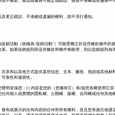
整或不最新。產品或服務可能定價錯誤、描述不准確或在服務中
以及更正錯誤、不准確或遺漏的權利，恕不另行通知。
他促銷活動（統稱為“促銷活動”）可能受獨立於這些條款條件的
政策。如果促銷規則與這些條款和條件相衝突，則以促銷規則為
、共享和以其他方式提供某些信息、文本、圖形、視頻或其他材料
、可靠性和適當性。
明並保證：(i) 內容是您的（您擁有它）和/或您有權使用它並有權
犯任何個人或實體的隱私權、公開權、版權、合同權或任何其他
、發布或展示的任何內容的任何和所有權利，並且您有責任保護