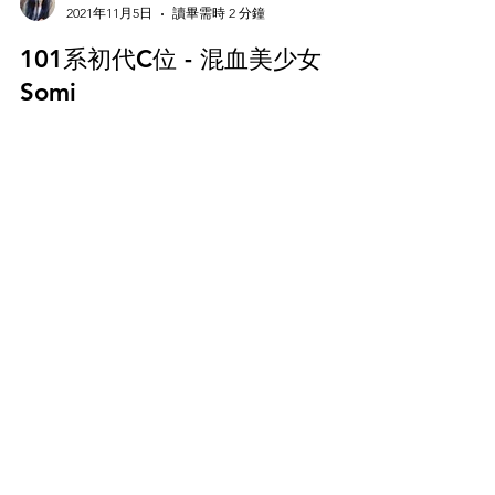
White Goose
2021年11月5日
讀畢需時 2 分鐘
101系初代C位 - 混血美少女
Somi
Somi 的新专辑主打歌 XOXO 发布啦！ 本次专辑包
含Dumb Dumb 在内一共8首歌， XOXO为主打
歌，延续了 Dumb Dumb的美式甜心风格。 又融合
了甜心遇渣男的情节，不但让人想到很多美国青春
校园剧的情节，...
Subscribe to our newsletter • Don’t
miss out!
KALO APP