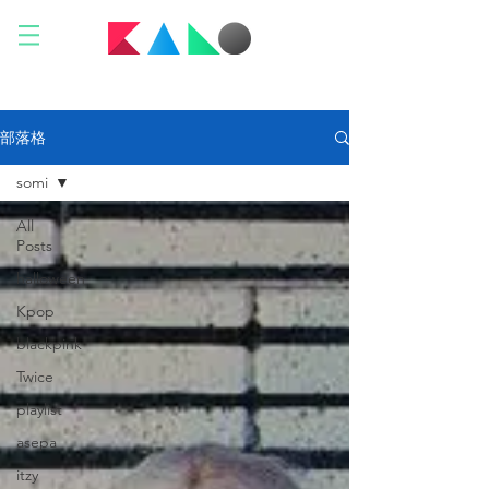
部落格
somi
All
Posts
halloween
Kpop
blackpink
Twice
playlist
asepa
itzy