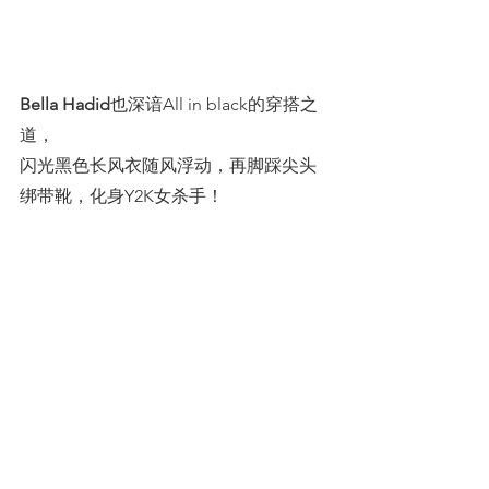
Bella Hadid
也深谙All in black的穿搭之
道，
闪光黑色长风衣随风浮动，再脚踩尖头
绑带靴，化身Y2K女杀手！