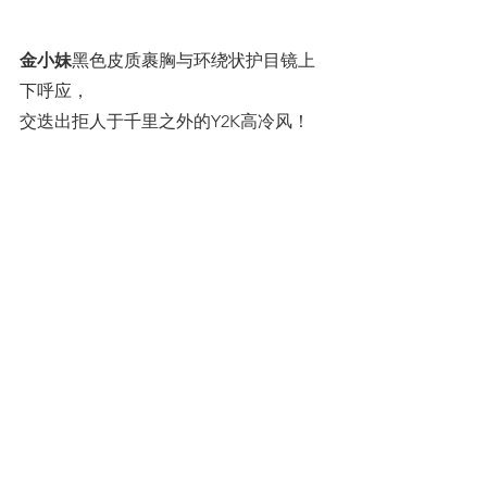
金小妹
黑色皮质裹胸与环绕状护目镜上
下呼应，
交迭出拒人于千里之外的Y2K高冷风！