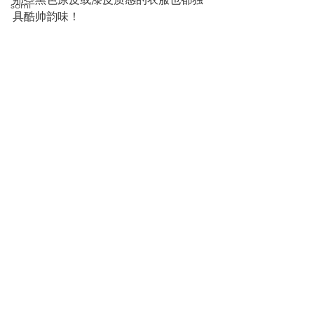
somi
具酷帅韵味！