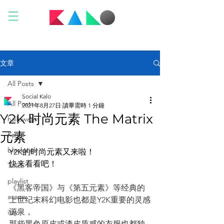
文章
All Posts
Social Kalo
All Posts
2021年8月27日
讀畢需時 1 分鐘
Y2K 时尚元素 The Matrix
halloween
元素
Kpop
blackpink
Y2K的时尚元素又来啦！
快来看看吧！
Twice
playlist
《黑客帝国》与《第五元素》等经典的
asepa
上世纪末科幻电影也都是Y2K重要的灵感
源泉，
itzy
那些黑色原皮或漆皮质感的衣服也都独